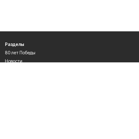
Разделы
80 лет Победы
Новости
Статьи
Культура
Общество
Спорт
Экономика
Спецпроекты
Политика
Газета
Происшествия