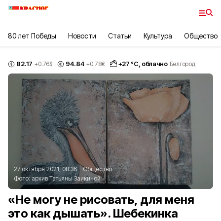
80 лет Победы
Новости
Статьи
Культура
Общество
82.17
94.84
+
27
°С,
облачно
+0.76
$
+0.78
€
Белгород
27 октября 2021, 08:36
Общество
Фото:
архив Татьяны Заикиной
«Не могу не рисовать, для меня
это как дышать». Шебекинка