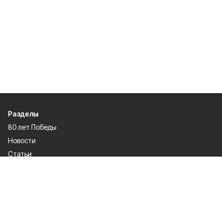
Разделы
80 лет Победы
Новости
Статьи
Культура
Общество
Спорт
Экономика
Спецпроекты