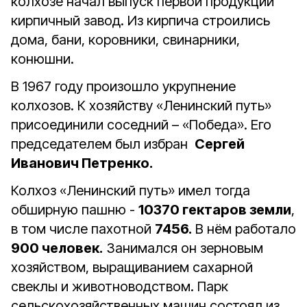
колхозе начал выпуск первой продукции
кирпичный завод. Из кирпича строились
дома, бани, коровники, свинарники,
конюшни.
В 1967 году произошло укрупнение
колхозов. К хозяйству «Ленинский путь»
присоединили соседний – «Победа». Его
председателем был избран
Сергей
Иванович Петренко.
Колхоз «Ленинский путь» имел тогда
обширную пашню -
10370 гектаров земли
,
в том числе пахотной
7456.
В нём работало
900 человек.
Занимался он зерновым
хозяйством, выращиванием сахарной
свеклы и животноводством. Парк
сельскохозяйственных машин состоял из