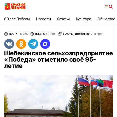
80 лет Победы
Новости
Статьи
Культура
Общество
82.17
94.84
+
25
°С,
облачно
+0.76
$
+0.78
€
Белгород
Шебекинское сельхозпредприятие
«Победа» отметило своё 95-
летие