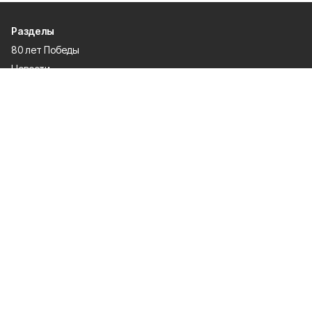
Разделы
80 лет Победы
Новости
Статьи
Культура
Общество
Спорт
Экономика
Спецпроекты
Политика
Газета
Происшествия
Официальные документы
О проекте
Об издании