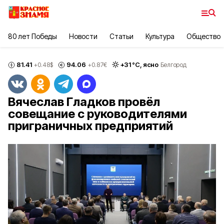
80 лет Победы
Новости
Статьи
Культура
Общество
81.41
94.06
+
31
°С,
ясно
+0.48
$
+0.87
€
Белгород
Вячеслав Гладков провёл
совещание с руководителями
приграничных предприятий