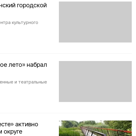
нский городской
ентра культурного
ое лето» набрал
венные и театральные
есте» активно
 округе