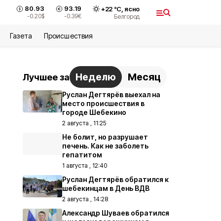
80.93
93.19
+
22
°С,
ясно
-0.20
$
-0.39
€
Белгород
Газета
Происшествия
Неделю
Месяц
Лучшее за
Руслан Дегтярёв выехал на
место происшествия в
городе Шебекино
2 августа , 11:25
Не болит, но разрушает
печень. Как не заболеть
гепатитом
1 августа , 12:40
Руслан Дегтярёв обратился к
шебекинцам в День ВДВ
2 августа , 14:28
Александр Шуваев обратился