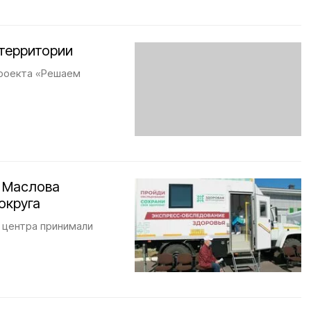
территории
проекта «Решаем
к Маслова
округа
 центра принимали