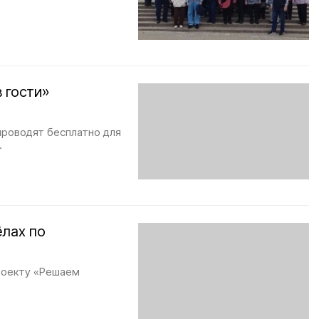
 гости»
проводят бесплатно для
.
ёлах по
роекту «Решаем