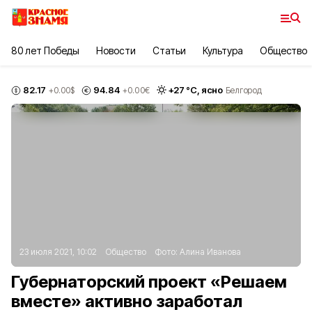
80 лет Победы
Новости
Статьи
Культура
Общество
82.17
94.84
+
27
°С,
ясно
+0.00
$
+0.00
€
Белгород
23 июля 2021, 10:02
Общество
Фото:
Алина Иванова
Губернаторский проект «Решаем
вместе» активно заработал