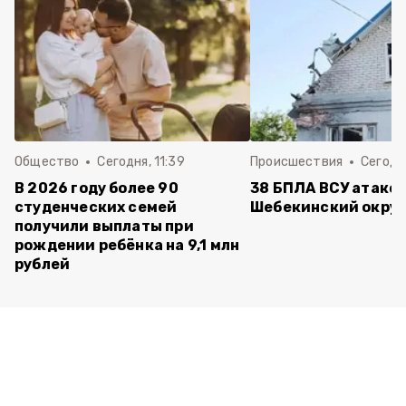
Общество
Сегодня, 11:39
Происшествия
Сегодня
В 2026 году более 90
38 БПЛА ВСУ атако
студенческих семей
Шебекинский округ
получили выплаты при
рождении ребёнка на 9,1 млн
рублей