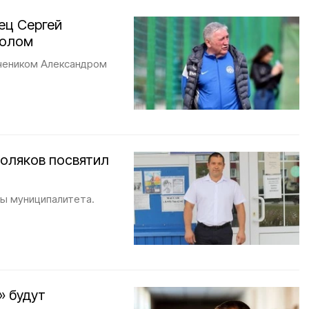
ец Сергей
болом
учеником Александром
Поляков посвятил
вы муниципалитета.
» будут