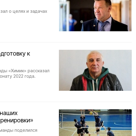
ал о целях и задачах
дготовку к
нды «Химик» рассказал
онату 2022 года.
 наших
тренировки»
оманды поделился