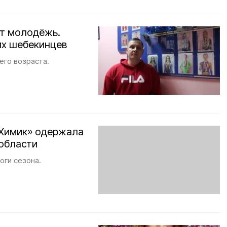
ет молодёжь.
их шебекинцев
его возраста.
«Химик» одержала
 области
оги сезона.