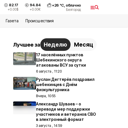
82.17
94.84
+
26
°С,
облачно
+0.00
$
+0.00
€
Белгород
Газета
Происшествия
Неделю
Месяц
Лучшее за
17 населённых пунктов
Шебекинского округа
атакованы ВСУ за сутки
6 августа , 11:20
Руслан Дегтярёв поздравил
шебекинцев с Днём
физкультурника
Вчера, 10:55
Александр Шуваев – о
переводе мер поддержки
участников и ветеранов СВО
в электронный формат
3 августа , 14:59