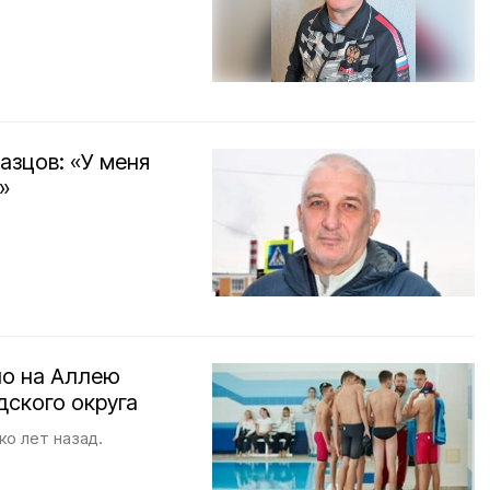
азцов: «У меня
»
но на Аллею
дского округа
о лет назад.