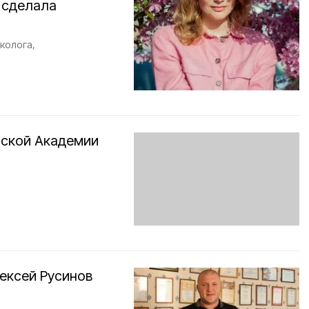
 сделала
колога,
нской Академии
ексей Русинов