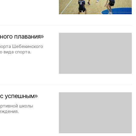
вного плавания»
спорта Шебекинского
о вида спорта.
нас успешным»
ортивной школы
еждения.