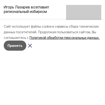
Игорь Лазарев возглавил
региональный избирком
Cайт использует файлы cookie и сервисы сбора технических
Его кандидатуру единогласно поддержали все 13 членов
данных посетителей.
Продолжая пользоваться сайтом, Вы
комиссии с правом решающего голоса.
соглашаетесь с
Политикой обработки персональных данных.
18 мая 2018, 17:10
Принять
Разделы
80 лет Победы
Новости
Статьи
Культура
Общество
Спорт