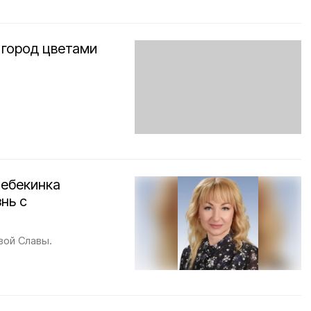
 город цветами
Шебекинка
нь с
вой Славы.