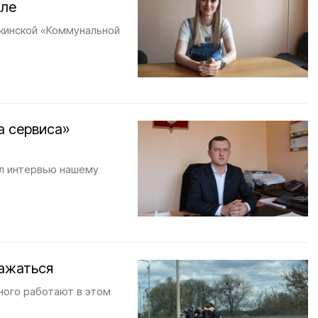
еле
кинской «Коммунальной
а сервиса»
л интервью нашему
ажаться
ного работают в этом