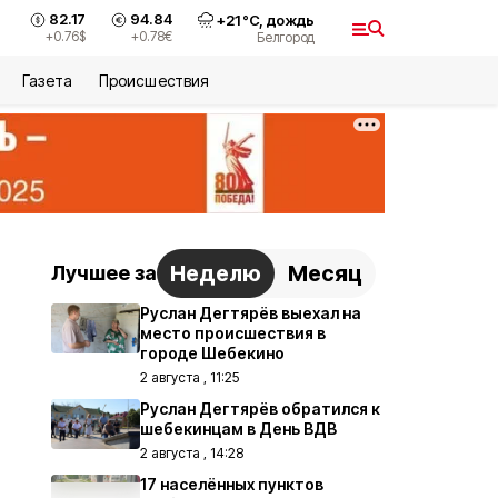
82.17
94.84
+
21
°С,
дождь
+0.76
$
+0.78
€
Белгород
Газета
Происшествия
Неделю
Месяц
Лучшее за
Руслан Дегтярёв выехал на
место происшествия в
городе Шебекино
2 августа , 11:25
Руслан Дегтярёв обратился к
шебекинцам в День ВДВ
2 августа , 14:28
17 населённых пунктов