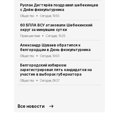
Общество
Се
Руслан Дегтярёв поздравил шебекинцев
с Днём физкультурника
Александр 
получили к
Общество
Сегодня, 10:55
повреждён
60 БПЛА ВСУ атаковали Шебекинский
Общество
Вч
округ за минувшие сутки
Белгородск
Происшествия
Сегодня, 10:25
рассказал, 
остаётся л
Александр Шуваев обратился к
белгородцам в День физкультурника
Общество
Вч
Общество
Сегодня, 10:03
Руслан Дег
жителей
Белгородский избирком
зарегистрировал пять кандидатов на
Общество
Вч
участие в выборах губернатора
Руслан Дег
Общество
Сегодня, 09:37
капремонта
в Шебекинс
Общество
Вч
Все новости