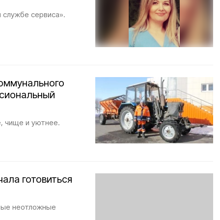
 службе сервиса».
оммунального
ссиональный
, чище и уютнее.
чала готовиться
мые неотложные