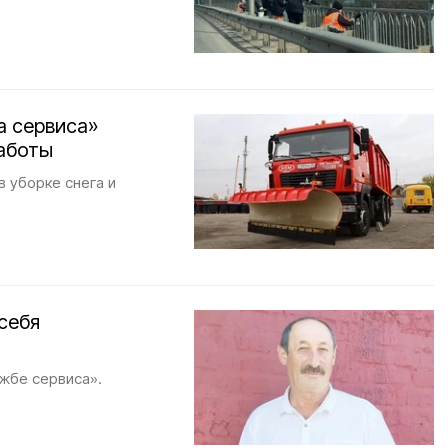
а сервиса»
аботы
в уборке снега и
себя
жбе сервиса».