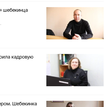
к» шебекинца
.
оила кадровую
ером. Шебекинка