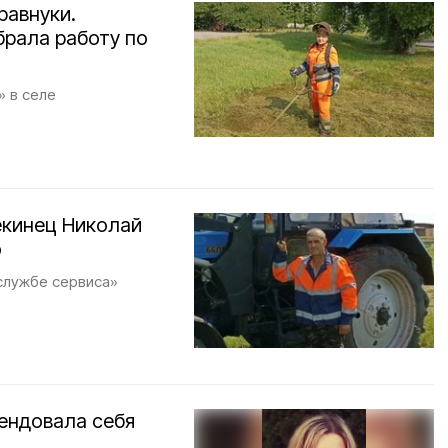
равнуки.
брала работу по
» в селе
екинец Николай
ю
службе сервиса»
ендовала себя