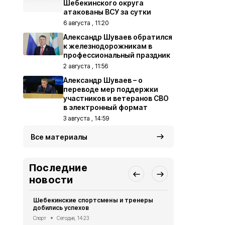
Шебекинского округа
атакованы ВСУ за сутки
6 августа , 11:20
Александр Шуваев обратился
к железнодорожникам в
профессиональный праздник
2 августа , 11:56
Александр Шуваев – о
переводе мер поддержки
участников и ветеранов СВО
в электронный формат
3 августа , 14:59
Все материалы
Последние
новости
Шебекинские спортсмены и тренеры
В Новой Та
добились успехов
МКД на обс
управляюще
Спорт
Сегодня, 14:23