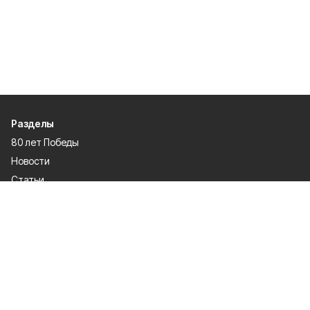
Разделы
80 лет Победы
Новости
Статьи
Культура
Общество
Спорт
Экономика
Спецпроекты
Политика