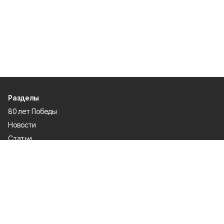
Разделы
80 лет Победы
Новости
Статьи
Культура
Общество
Спорт
Экономика
Спецпроекты
Политика