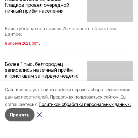
Гладков провёл очередной
личный приём населения
Врио губернатора принял 25 человек в областном
центре.
8 апреля 2021, 09:15
Более 1 тыс. белгородец
записались на личный приём
к приставам за первую неделю
марта
Cайт использует файлы cookie и сервисы сбора технических
Ведомство возобновило общение с населением
данных посетителей.
Продолжая пользоваться сайтом, Вы
в офлайн-формате.
соглашаетесь с
Политикой обработки персональных данных.
10 марта 2021, 17:17
Принять