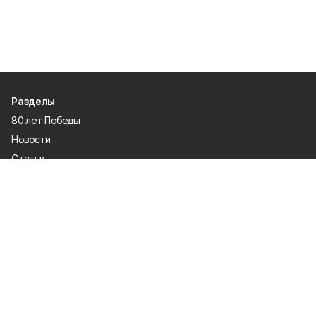
Разделы
80 лет Победы
Новости
Статьи
Культура
Общество
Спорт
Экономика
Спецпроекты
Политика
Газета
Происшествия