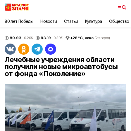
80 лет Победы
Новости
Статьи
Культура
Общество
80.93
93.19
+
28
°С,
ясно
-0.20
$
-0.39
€
Белгород
Лечебные учреждения области
получили новые микроавтобусы
от фонда «Поколение»