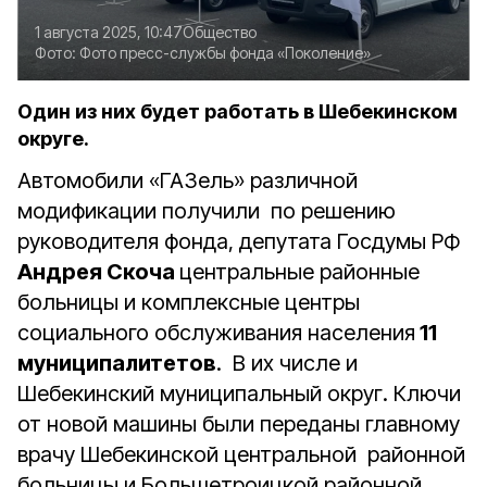
1 августа 2025, 10:47
Общество
Фото:
Фото пресс-службы фонда «Поколение»
Один из них будет работать в Шебекинском
округе.
Автомобили «ГАЗель» различной
модификации получили по решению
руководителя фонда, депутата Госдумы РФ
Андрея Скоча
центральные районные
больницы и комплексные центры
социального обслуживания населения
11
муниципалитетов
. В их числе и
Шебекинский муниципальный округ. Ключи
от новой машины были переданы главному
врачу Шебекинской центральной районной
больницы и Большетроицкой районной