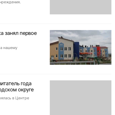
учреждения.
а занял первое
ла нашему
итатель года
одском округе
оялась в Центре