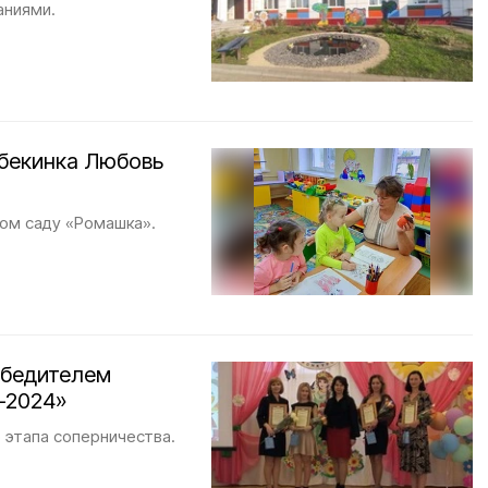
аниями.
бекинка Любовь
ом саду «Ромашка».
обедителем
-2024»
 этапа соперничества.