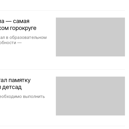
ла — самая
ком горокруге
вал в образовательном
робности —
тал памятку
й детсад
необходимо выполнить