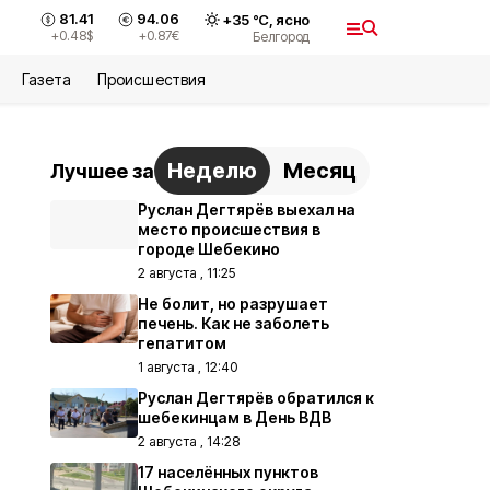
81.41
94.06
+
35
°С,
ясно
+0.48
$
+0.87
€
Белгород
Газета
Происшествия
Неделю
Месяц
Лучшее за
Руслан Дегтярёв выехал на
место происшествия в
городе Шебекино
2 августа , 11:25
Не болит, но разрушает
печень. Как не заболеть
гепатитом
1 августа , 12:40
Руслан Дегтярёв обратился к
шебекинцам в День ВДВ
2 августа , 14:28
17 населённых пунктов