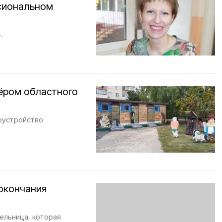
сиональном
.
ёром областного
гоустройство
окончания
ельница, которая