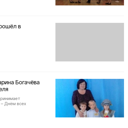
рошёл в
арина Богачёва
еля
 принимает
 – Днём всех