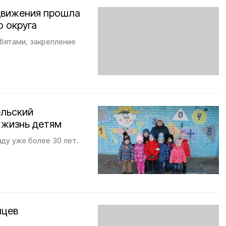
движения прошла
о округа
бятами, закрепление
ельский
 жизнь детям
ду уже более 30 лет.
нцев