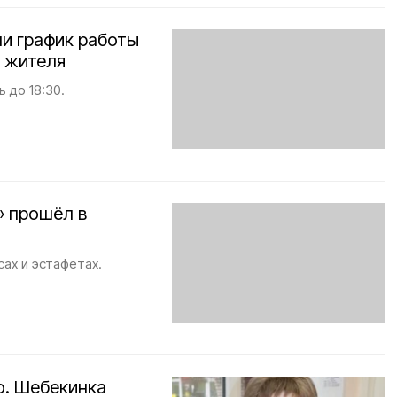
и график работы
я жителя
 до 18:30.
» прошёл в
ах и эстафетах.
о. Шебекинка