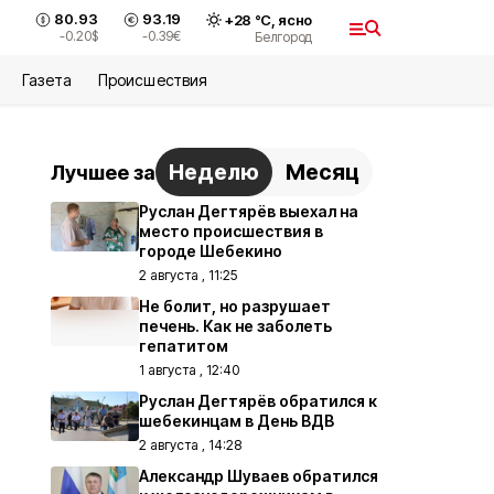
80.93
93.19
+
28
°С,
ясно
-0.20
$
-0.39
€
Белгород
Газета
Происшествия
Неделю
Месяц
Лучшее за
Руслан Дегтярёв выехал на
место происшествия в
городе Шебекино
2 августа , 11:25
Не болит, но разрушает
печень. Как не заболеть
гепатитом
1 августа , 12:40
Руслан Дегтярёв обратился к
шебекинцам в День ВДВ
2 августа , 14:28
Александр Шуваев обратился