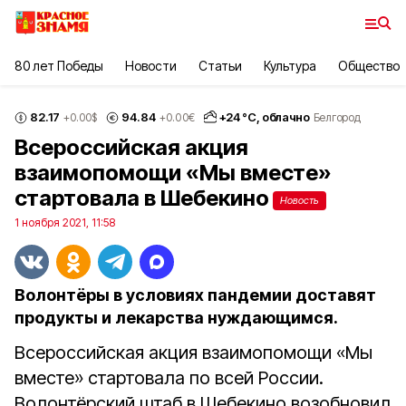
80 лет Победы
Новости
Статьи
Культура
Общество
82.17
94.84
+
24
°С,
облачно
+0.00
$
+0.00
€
Белгород
Всероссийская акция
взаимопомощи «Мы вместе»
стартовала в Шебекино
Новость
1 ноября 2021, 11:58
Волонтёры в условиях пандемии доставят
продукты и лекарства нуждающимся.
Всероссийская акция взаимопомощи «Мы
вместе» стартовала по всей России.
Волонтёрский штаб в Шебекино возобновил