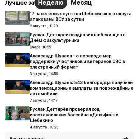
Неделю
Месяц
Лучшее за
17 населённых пунктов Шебекинского округа
атакованы ВСУ за сутки
6 августа , 11:20
Руслан Дегтярёв поздравил шебекинцев с
Днём физкультурника
Вчера, 10:55
Александр Шуваев – о переводе мер
поддержки участников и ветеранов СВО в
электронный формат
3 августа , 14:59
Александр Шуваев: 543 белгородца получили
компенсационные выплаты за повреждённые
автомобили
7 августа , 14:17
Руслан Дегтярёв проверил ход
восстановления бассейна «Дельфин» в
Шебекино
4 августа , 10:25
Все материалы