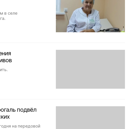
м в селе
га.
ения
ивов
ить.
огаль подвёл
ских
егодня на передовой