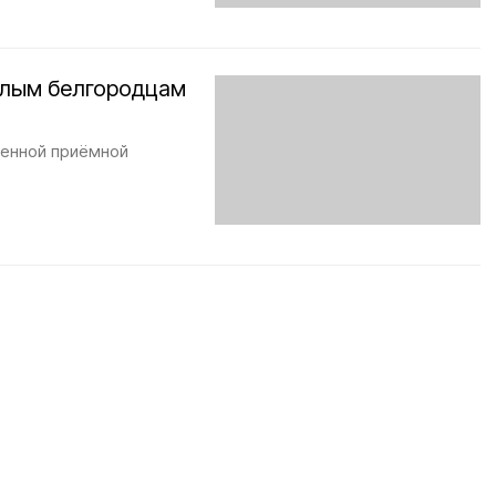
илым белгородцам
венной приёмной