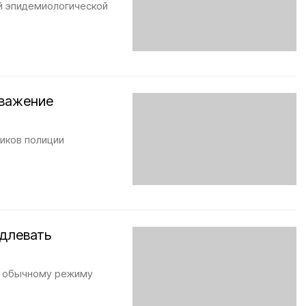
й эпидемиологической
уважение
иков полиции
одлевать
 к обычному режиму