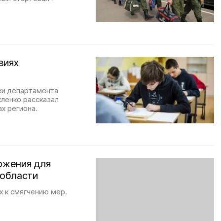
виях
ки департамента
хленко рассказал
х региона.
ожения для
 области
х к смягчению мер.