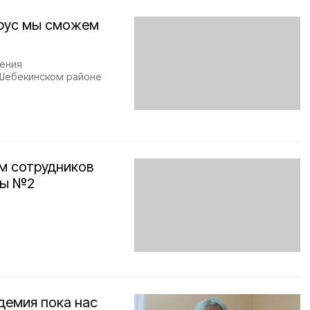
ирус мы сможем
ения
 Шебекинском районе
м сотрудников
цы №2
демия пока нас