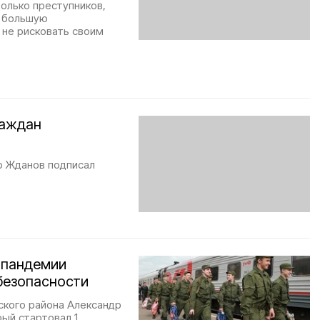
олько преступников,
т большую
 не рисковать своим
раждан
р Жданов подписал
 пандемии
безопасности
ского района Александр
рый стартовал 1