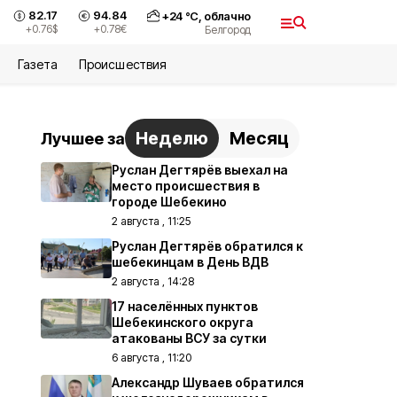
82.17
94.84
+
24
°С,
облачно
+0.76
$
+0.78
€
Белгород
Газета
Происшествия
Неделю
Месяц
Лучшее за
Руслан Дегтярёв выехал на
место происшествия в
городе Шебекино
2 августа , 11:25
Руслан Дегтярёв обратился к
шебекинцам в День ВДВ
2 августа , 14:28
17 населённых пунктов
Шебекинского округа
атакованы ВСУ за сутки
6 августа , 11:20
Александр Шуваев обратился