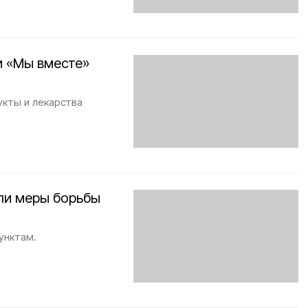
и «Мы вместе»
укты и лекарства
ли меры борьбы
унктам.