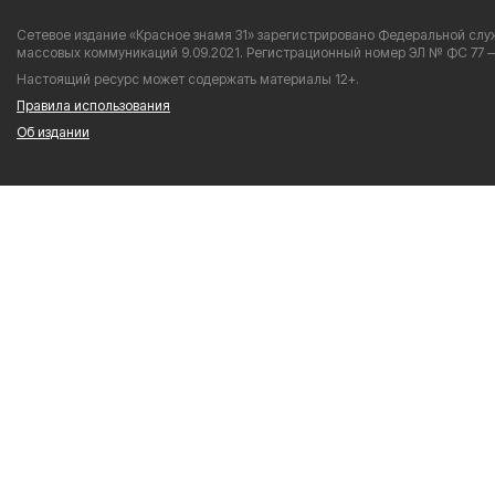
Сетевое издание «Красное знамя 31» зарегистрировано Федеральной служ
массовых коммуникаций 9.09.2021. Регистрационный номер ЭЛ № ФС 77 —
Настоящий ресурс может содержать материалы 12+.
Правила использования
Об издании