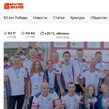
80 лет Победы
Новости
Статьи
Культура
Общество
82.17
94.84
+
25
°С,
облачно
+0.00
$
+0.00
€
Белгород