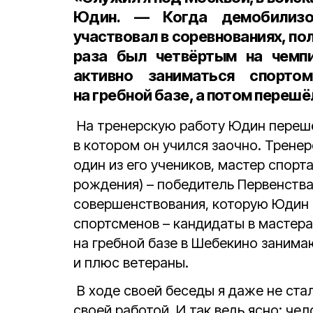
Юдин. — Когда демобилизо
участвовал в соревнованиях, по
раза был четвёртым на чемпи
активно заниматься спорто
на гребной базе, а потом перешё
На тренерскую работу Юдин перешё
в котором он учился заочно. Трене
один из его учеников, мастер спорт
рождения) – победитель Первенства
совершенствования, которую Юдин 
спортсменов – кандидаты в мастера 
на гребной базе в Шебекино занима
и плюс ветераны.
В ходе своей беседы я даже не ста
своей работой. И так ведь ясно: ч