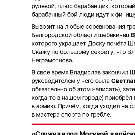
рулевой, плюс барабанщик, который
барабанный бой люди идут к финиш
Вывозит на любые соревнования гр
Белгородской области шебекинец
В
которого украшает Доску почёта Ше
Скажу по большому секрету, что В
Неграмотнова.
В своё время Владислав закончил 
руководителем у него была
Светла
обязательно об этом написать), за
когда‑то в нашем городе) приобрёл
в армию. Причём, когда уходил на 
в мастера спорта по гребле.
«Служил я под Москвой, в войск