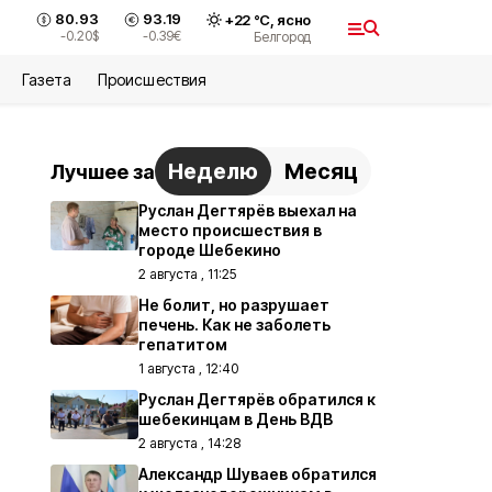
80.93
93.19
+
22
°С,
ясно
-0.20
$
-0.39
€
Белгород
Газета
Происшествия
Неделю
Месяц
Лучшее за
Руслан Дегтярёв выехал на
место происшествия в
городе Шебекино
2 августа , 11:25
Не болит, но разрушает
печень. Как не заболеть
гепатитом
1 августа , 12:40
Руслан Дегтярёв обратился к
шебекинцам в День ВДВ
2 августа , 14:28
Александр Шуваев обратился