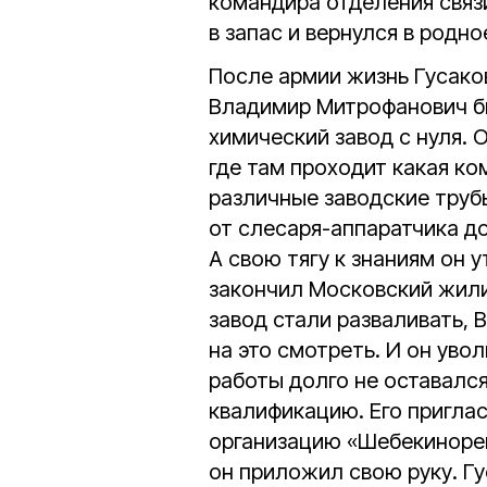
командира отделения связи
в запас и вернулся в родно
После армии жизнь Гусако
Владимир Митрофанович бы
химический завод с нуля. 
где там проходит какая ко
различные заводские труб
от слесаря-аппаратчика до
А свою тягу к знаниям он у
закончил Московский жили
завод стали разваливать,
на это смотреть. И он уво
работы долго не оставалс
квалификацию. Его пригла
организацию «Шебекинореги
он приложил свою руку. Г