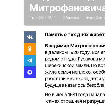
Митрофановича
9 мая 2021, 08:10
Общество
Фото:
Семей
Память о тех днях живёт 
Владимир Митрофанович
в далёком 1926 году. Вся е
родом оттуда. Гусакова м
шебекинской земли. По в
жила семья неплохо, особ
работали в колхозе, дети 
Будущее казалось безобла
Но в июне 1941 года начал
самая страшная и разруши