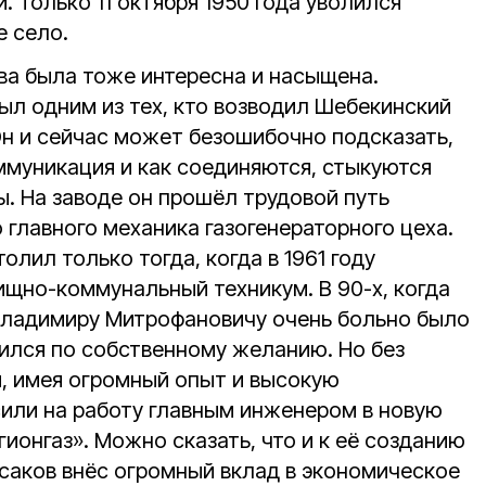
. Только 11 октября 1950 года уволился
е село.
ва была тоже интересна и насыщена.
л одним из тех, кто возводил Шебекинский
Он и сейчас может безошибочно подсказать,
ммуникация и как соединяются, стыкуются
ы. На заводе он прошёл трудовой путь
 главного механика газогенераторного цеха.
толил только тогда, когда в 1961 году
щно-коммунальный техникум. В 90-х, когда
 Владимиру Митрофановичу очень больно было
лился по собственному желанию. Но без
я, имея огромный опыт и высокую
сили на работу главным инженером в новую
онгаз». Можно сказать, что и к её созданию
усаков внёс огромный вклад в экономическое