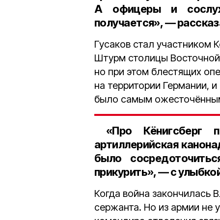
А офицеры и сослуж
получается», — расска
Гусаков стал участником К
Штурм столицы Восточной 
но при этом блестящих оп
на территории Германии, и
было самым ожесточённы
«Про Кёнигсберг п
артиллерийская канонад
было сосредоточить
прикурить», — с улыбкой
Когда война закончилась 
сержанта. Но из армии не