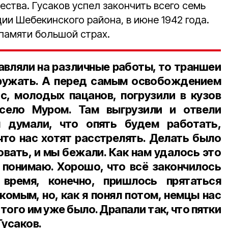
чества. Гусаков успел закончить всего семь
ии Шебекинского района, в июне 1942 года.
 памяти большой страх.
авляли на различные работы, то траншеи
гружать. А перед самым освобождением
ас, молодых пацанов, погрузили в кузов
село Муром. Там выгрузили и отвели
 думали, что опять будем работать,
 что нас хотят расстрелять. Делать было
овать, и мы бежали. Как нам удалось это
е понимаю. Хорошо, что всё закончилось
 время, конечно, пришлось прятаться
комым, но, как я понял потом, немцы нас
 того им уже было. Драпали так, что пятки
Гусаков.