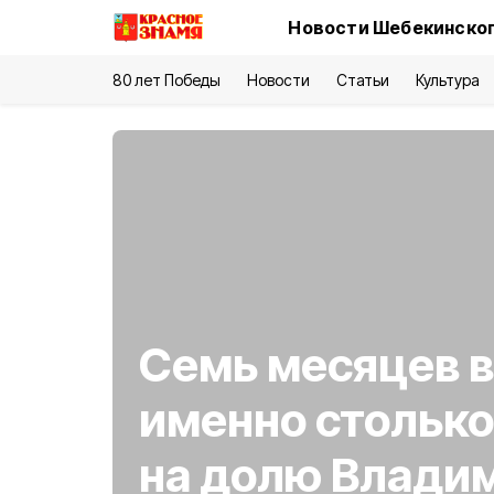
Новости Шебекинског
80 лет Победы
Новости
Статьи
Культура
Семь месяцев 
именно стольк
на долю Влади