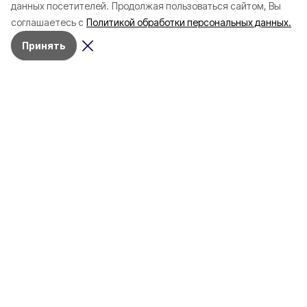
данных посетителей.
Продолжая пользоваться сайтом, Вы
соглашаетесь с
Политикой обработки персональных данных.
Принять
Разделы
80 лет Победы
Новости
Статьи
Культура
Общество
Спорт
Экономика
Спецпроекты
Политика
Газета
Происшествия