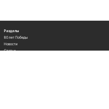
Разделы
80 лет Победы
Новости
Статьи
Культура
Общество
Спорт
Экономика
Спецпроекты
Политика
Газета
Происшествия