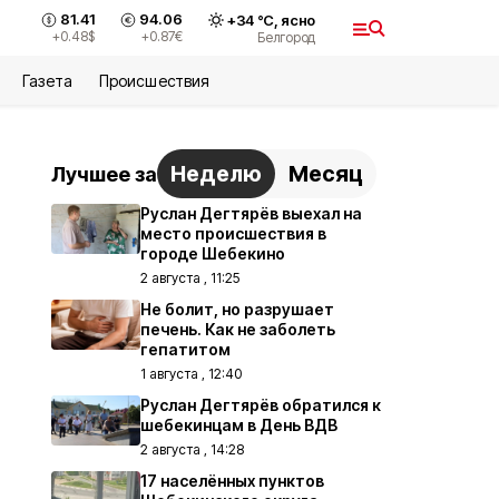
81.41
94.06
+
34
°С,
ясно
+0.48
$
+0.87
€
Белгород
Газета
Происшествия
Неделю
Месяц
Лучшее за
Руслан Дегтярёв выехал на
место происшествия в
городе Шебекино
2 августа , 11:25
Не болит, но разрушает
печень. Как не заболеть
гепатитом
1 августа , 12:40
Руслан Дегтярёв обратился к
шебекинцам в День ВДВ
2 августа , 14:28
17 населённых пунктов