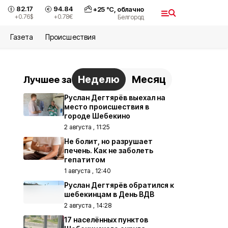
82.17
94.84
+
25
°С,
облачно
+0.76
$
+0.78
€
Белгород
Газета
Происшествия
Неделю
Месяц
Лучшее за
Руслан Дегтярёв выехал на
место происшествия в
городе Шебекино
2 августа , 11:25
Не болит, но разрушает
печень. Как не заболеть
гепатитом
1 августа , 12:40
Руслан Дегтярёв обратился к
шебекинцам в День ВДВ
2 августа , 14:28
17 населённых пунктов