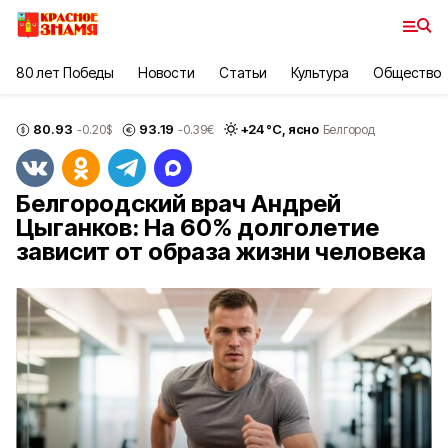
80 лет Победы
Новости
Статьи
Культура
Общество
80.93
93.19
+
24
°С,
ясно
-0.20
$
-0.39
€
Белгород
Белгородский врач Андрей
Цыганков: На 60% долголетие
зависит от образа жизни человека