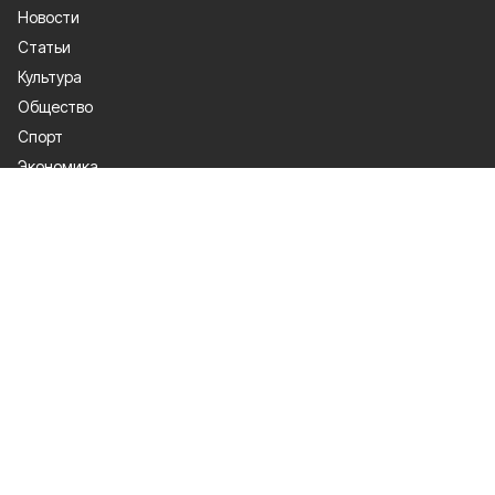
Новости
Статьи
Культура
Общество
Спорт
Экономика
Спецпроекты
Политика
Газета
Происшествия
Официальные документы
О проекте
Об издании
Правила использования
Рекламодателям
Политика конфиденциальности