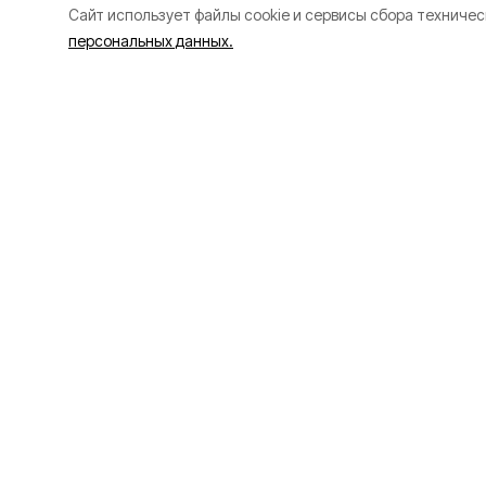
Cайт использует файлы cookie и сервисы сбора техничес
персональных данных.
Разделы
О прое
80 лет Победы
Об изда
Новости
Правила
Статьи
Рекламо
Культура
Политик
Общество
Спорт
Экономика