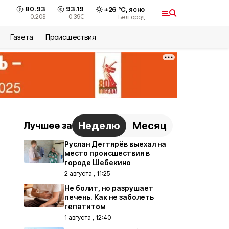
80.93
93.19
+
26
°С,
ясно
-0.20
$
-0.39
€
Белгород
Газета
Происшествия
Неделю
Месяц
Лучшее за
Руслан Дегтярёв выехал на
место происшествия в
городе Шебекино
2 августа , 11:25
Не болит, но разрушает
печень. Как не заболеть
гепатитом
1 августа , 12:40