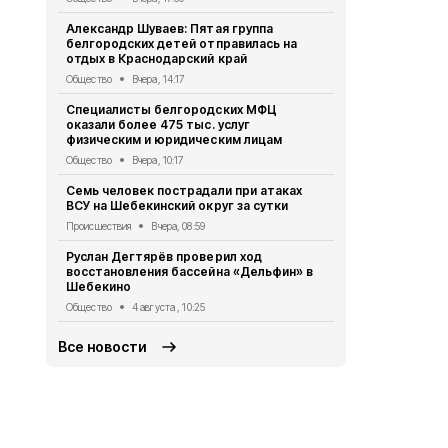
поддержки 
Александр Шуваев: Пятая группа
в электрон
белгородских детей отправилась на
Общество
3 
отдых в Краснодарский край
Шебекинец 
Общество
Вчера, 14:17
благодаря 
Специалисты белгородских МФЦ
Общество
3 
оказали более 475 тыс. услуг
физическим и юридическим лицам
11 населён
округа подв
Общество
Вчера, 10:17
Происшествия
Семь человек пострадали при атаках
ВСУ на Шебекинский округ за сутки
Руслан Дегт
назначил с
Происшествия
Вчера, 08:59
Петра Глам
Руслан Дегтярёв проверил ход
Общество
3 
восстановления бассейна «Дельфин» в
Шебекино
Общество
4 августа , 10:25
Все новости