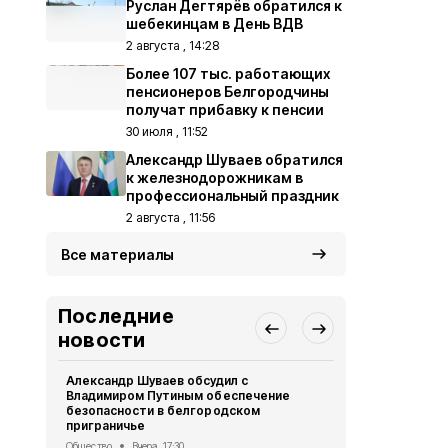
Руслан Дегтярёв обратился к
шебекинцам в День ВДВ
2 августа , 14:28
Более 107 тыс. работающих
пенсионеров Белгородчины
получат прибавку к пенсии
30 июля , 11:52
Александр Шуваев обратился
к железнодорожникам в
профессиональный праздник
2 августа , 11:56
Все материалы
Последние
новости
Александр Шуваев обсудил с
48 БПЛА ВС
Владимиром Путиным обеспечение
округ за су
безопасности в белгородском
Происшествия
приграничье
Александр 
Общество
Вчера, 17:30