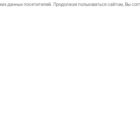
ких данных посетителей.
Продолжая пользоваться сайтом, Вы сог
кте
Мы в соцсетях
нии
 использования
дателям
а конфиденциальности