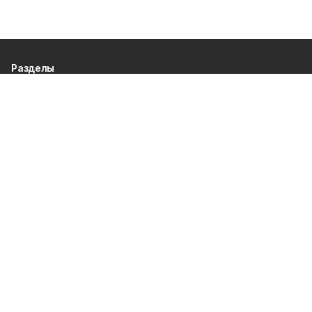
Разделы
80 лет Победы
Новости
Статьи
Культура
Общество
Спорт
Экономика
Спецпроекты
Политика
Газета
Происшествия
Официальные документы