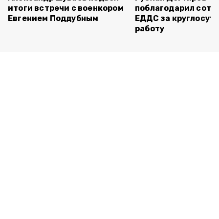
итоги встречи с военкором
поблагодарил сотр
Евгением Поддубным
ЕДДС за круглосут
работу