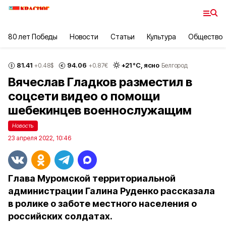
80 лет Победы
Новости
Статьи
Культура
Общество
81.41
94.06
+
21
°С,
ясно
+0.48
$
+0.87
€
Белгород
Вячеслав Гладков разместил в
соцсети видео о помощи
шебекинцев военнослужащим
Новость
23 апреля 2022, 10:46
Глава Муромской территориальной
администрации Галина Руденко рассказала
в ролике о заботе местного населения о
российских солдатах.