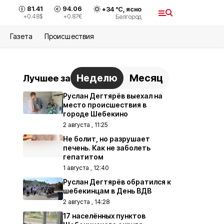
81.41
94.06
+
34
°С,
ясно
+0.48
$
+0.87
€
Белгород
Газета
Происшествия
Неделю
Месяц
Лучшее за
Руслан Дегтярёв выехал на
место происшествия в
городе Шебекино
2 августа , 11:25
Не болит, но разрушает
печень. Как не заболеть
гепатитом
1 августа , 12:40
Руслан Дегтярёв обратился к
шебекинцам в День ВДВ
2 августа , 14:28
17 населённых пунктов