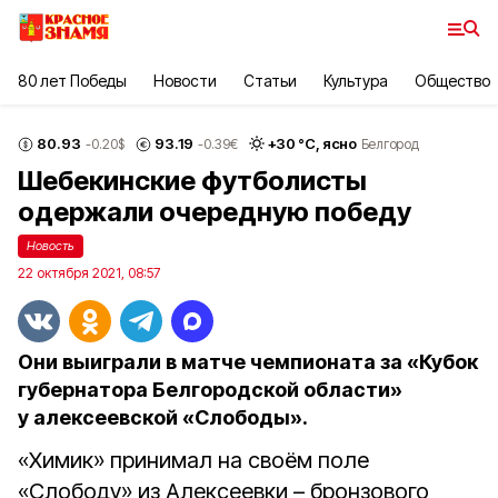
80 лет Победы
Новости
Статьи
Культура
Общество
80.93
93.19
+
30
°С,
ясно
-0.20
$
-0.39
€
Белгород
Шебекинские футболисты
одержали очередную победу
Новость
22 октября 2021, 08:57
Они выиграли в матче чемпионата за «Кубок
губернатора Белгородской области»
у алексеевской «Слободы».
«Химик» принимал на своём поле
«Слободу» из Алексеевки – бронзового