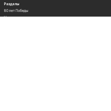
Разделы
80 лет Победы
Новости
Статьи
Культура
Общество
Спорт
Экономика
Спецпроекты
Политика
Газета
Происшествия
Официальные документы
О проекте
Об издании
Правила использования