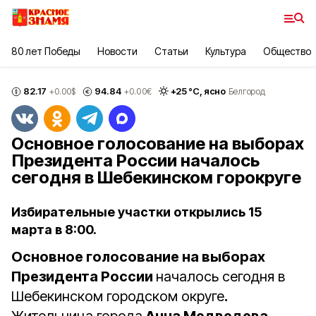
80 лет Победы
Новости
Статьи
Культура
Общество
82.17
94.84
+
25
°С,
ясно
+0.00
$
+0.00
€
Белгород
Основное голосование на выборах
Президента России началось
сегодня в Шебекинском горокруге
Избирательные участки открылись 15
марта в 8:00.
Основное голосование на выборах
Президента России
началось сегодня в
Шебекинском городском округе
.