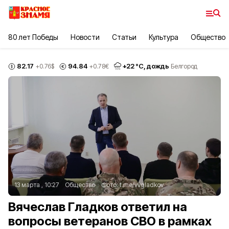
80 лет Победы
Новости
Статьи
Культура
Общество
82.17
94.84
+
22
°С,
дождь
+0.76
$
+0.78
€
Белгород
13 марта , 10:27
Общество
Фото:
t.me/vvgladkov
Вячеслав Гладков ответил на
вопросы ветеранов СВО в рамках