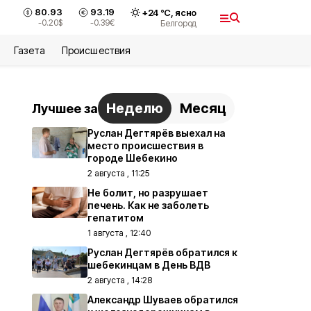
80.93
93.19
+
24
°С,
ясно
-0.20
$
-0.39
€
Белгород
Газета
Происшествия
Неделю
Месяц
Лучшее за
Руслан Дегтярёв выехал на
место происшествия в
городе Шебекино
2 августа , 11:25
Не болит, но разрушает
печень. Как не заболеть
гепатитом
1 августа , 12:40
Руслан Дегтярёв обратился к
шебекинцам в День ВДВ
2 августа , 14:28
Александр Шуваев обратился