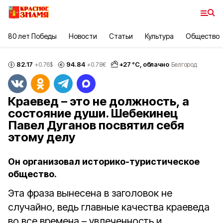
80 лет Победы
Новости
Статьи
Культура
Общество
82.17
94.84
+
27
°С,
облачно
+0.76
$
+0.78
€
Белгород
Краевед – это не должность, а
состояние души. Шебекинец
Павел Дуганов посвятил себя
этому делу
Он организовал историко-туристическое
общество.
Эта фраза вынесена в заголовок не
случайно, ведь главные качества краеведа
во все времена – увлеченность и