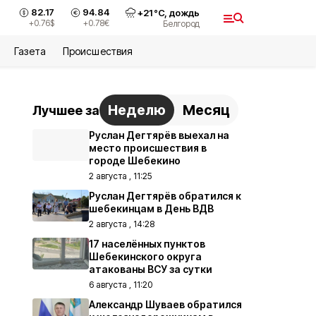
82.17
94.84
+
21
°С,
дождь
+0.76
$
+0.78
€
Белгород
Газета
Происшествия
Неделю
Месяц
Лучшее за
Руслан Дегтярёв выехал на
место происшествия в
городе Шебекино
2 августа , 11:25
Руслан Дегтярёв обратился к
шебекинцам в День ВДВ
2 августа , 14:28
17 населённых пунктов
Шебекинского округа
атакованы ВСУ за сутки
6 августа , 11:20
Александр Шуваев обратился