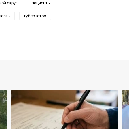
кой округ
пациенты
ласть
губернатор