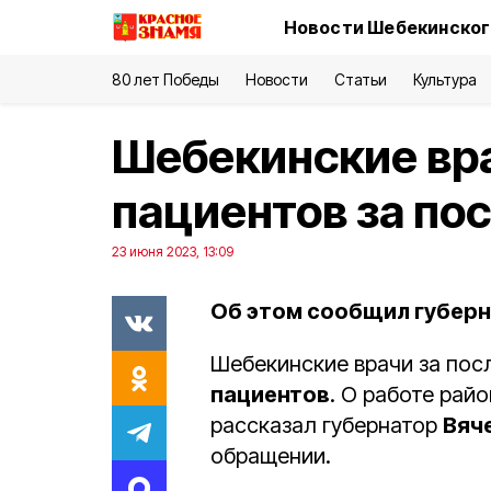
Новости Шебекинског
80 лет Победы
Новости
Статьи
Культура
Шебекинские вра
пациентов за по
23 июня 2023, 13:09
Об этом сообщил губерн
Шебекинские врачи за пос
пациентов
. О работе рай
рассказал губернатор
Вяч
обращении.