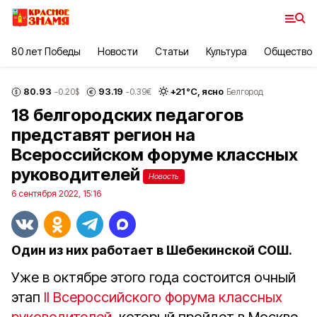
80 лет Победы
Новости
Статьи
Культура
Общество
80.93
93.19
+
21
°С,
ясно
-0.20
$
-0.39
€
Белгород
18 белгородских педагогов
представят регион на
Всероссийском форуме классных
руководителей
Новость
6 сентября 2022, 15:16
Один из них работает в Шебекинской СОШ.
Уже в октябре этого года состоится очный
этап
II Всероссийского форума классных