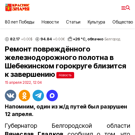
80 лет Победы
Новости
Статьи
Культура
Общество
82.17
94.84
+
26
°С,
облачно
+0.00
$
+0.00
€
Белгород
Ремонт повреждённого
железнодорожного полотна в
Шебекинском горокруге близится
к завершению
Новость
15 апреля 2022, 12:04
Напомним, один из ж/д путей был разрушен
12 апреля.
Губернатор Белгородской области
Вячеслав Гладков
сообщил о том, что