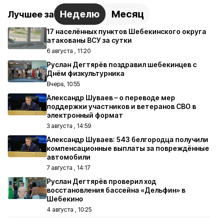
Неделю
Месяц
Лучшее за
17 населённых пунктов Шебекинского округа
атакованы ВСУ за сутки
6 августа , 11:20
Руслан Дегтярёв поздравил шебекинцев с
Днём физкультурника
Вчера, 10:55
Александр Шуваев – о переводе мер
поддержки участников и ветеранов СВО в
электронный формат
3 августа , 14:59
Александр Шуваев: 543 белгородца получили
компенсационные выплаты за повреждённые
автомобили
7 августа , 14:17
Руслан Дегтярёв проверил ход
восстановления бассейна «Дельфин» в
Шебекино
4 августа , 10:25