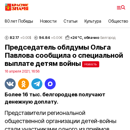
80 лет Победы
Новости
Статьи
Культура
Общество
82.17
94.84
+
24
°С,
облачно
+0.00
$
+0.00
€
Белгород
Председатель облдумы Ольга
Павлова сообщила о специальной
выплате детям войны
Новость
16 апреля 2021, 16:56
Более 16 тыс. белгородцев получают
денежную доплату.
Представители региональной
общественной организации детей-войны
стали участниками одного из приёмов