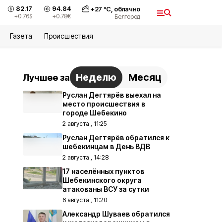
82.17
94.84
+
27
°С,
облачно
+0.76
$
+0.78
€
Белгород
Газета
Происшествия
Неделю
Месяц
Лучшее за
Руслан Дегтярёв выехал на
место происшествия в
городе Шебекино
2 августа , 11:25
Руслан Дегтярёв обратился к
шебекинцам в День ВДВ
2 августа , 14:28
17 населённых пунктов
Шебекинского округа
атакованы ВСУ за сутки
6 августа , 11:20
Александр Шуваев обратился