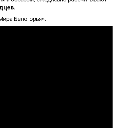
одцев
.
Мира Белогорья».