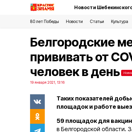
Новости Шебекинского
80 лет Победы
Новости
Статьи
Культура
Белгородские м
прививать от COV
человек в день
Ново
19 января 2021, 13:16
Таких показателей добь
площадок и работе выез
59 площадок для вакци
в Белгородской области. 