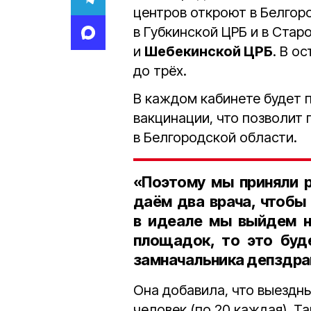
центров откроют в Белгоро
в Губкинской ЦРБ и в Стар
и
Шебекинской ЦРБ
. В о
до трёх.
В каждом кабинете будет п
вакцинации, что позволит 
в Белгородской области.
«Поэтому мы приняли р
даём два врача, чтобы
в идеале мы выйдем н
площадок, то это буде
замначальника депздра
Она добавила, что выездны
человек (по 20 каждая). 