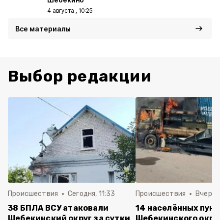
4 августа , 10:25
Все материалы
Выбор редакции
Происшествия
Сегодня, 11:33
Происшествия
Вчера, 
38 БПЛА ВСУ атаковали
14 населённых пун
Шебекинский округ за сутки
Шебекинского окру