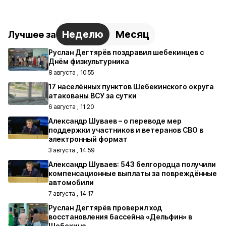
Неделю
Месяц
Лучшее за
Руслан Дегтярёв поздравил шебекинцев с
Днём физкультурника
8 августа , 10:55
17 населённых пунктов Шебекинского округа
атакованы ВСУ за сутки
6 августа , 11:20
Александр Шуваев – о переводе мер
поддержки участников и ветеранов СВО в
электронный формат
3 августа , 14:59
Александр Шуваев: 543 белгородца получили
компенсационные выплаты за повреждённые
автомобили
7 августа , 14:17
Руслан Дегтярёв проверил ход
восстановления бассейна «Дельфин» в
Шебекино