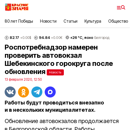
80 лет Победы
Новости
Статьи
Культура
Общество
82.17
94.84
+
26
°С,
ясно
+0.00
$
+0.00
€
Белгород
Роспотребнадзор намерен
проверить автовокзал
Шебекинского горокруга после
обновления
Новость
13 февраля 2020, 12:50
Работы будут проводиться внезапно
и в нескольких муниципалитетах.
Обновление автовокзалов продолжается
в Белгородской области. Работы