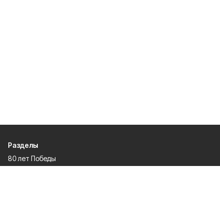
Разделы
80 лет Победы
Новости
Статьи
Культура
Общество