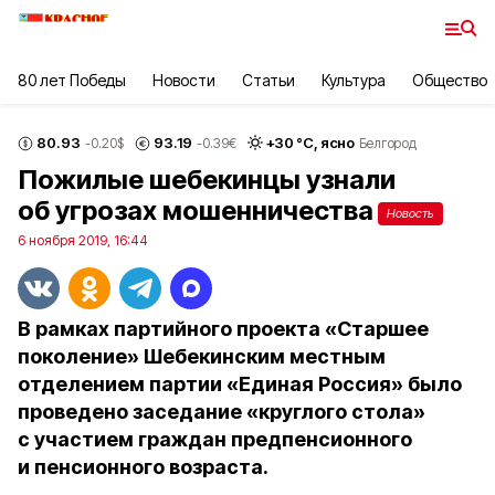
80 лет Победы
Новости
Статьи
Культура
Общество
80.93
93.19
+
30
°С,
ясно
-0.20
$
-0.39
€
Белгород
Пожилые шебекинцы узнали
об угрозах мошенничества
Новость
6 ноября 2019, 16:44
В рамках партийного проекта «Старшее
поколение» Шебекинским местным
отделением партии «Единая Россия» было
проведено заседание «круглого стола»
с участием граждан предпенсионного
и пенсионного возраста.