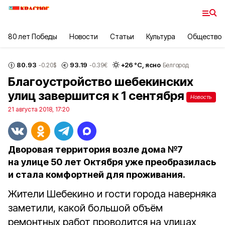
80 лет Победы
Новости
Статьи
Культура
Общество
80.93
93.19
+
26
°С,
ясно
-0.20
$
-0.39
€
Белгород
Благоустройство шебекинских
улиц завершится к 1 сентября
Новость
21 августа 2018, 17:20
Дворовая территория возле дома №7
на улице 50 лет Октября уже преобразилась
и стала комфортней для проживания.
Жители Шебекино и гости города наверняка
заметили, какой большой объём
ремонтных работ проводится на улицах