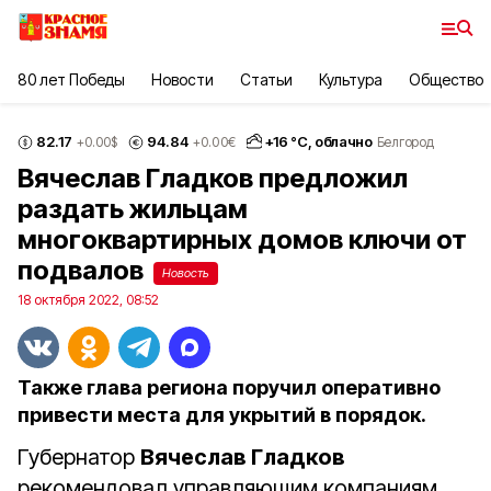
80 лет Победы
Новости
Статьи
Культура
Общество
82.17
94.84
+
16
°С,
облачно
+0.00
$
+0.00
€
Белгород
Вячеслав Гладков предложил
раздать жильцам
многоквартирных домов ключи от
подвалов
Новость
18 октября 2022, 08:52
Также глава региона поручил оперативно
привести места для укрытий в порядок.
Губернатор
Вячеслав Гладков
рекомендовал управляющим компаниям