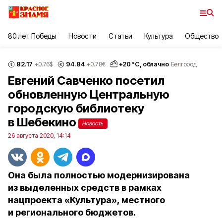
80 лет Победы
Новости
Статьи
Культура
Общество
82.17
94.84
+
20
°С,
облачно
+0.76
$
+0.78
€
Белгород
Евгений Савченко посетил
обновленную Центральную
городскую библиотеку
в Шебекино
Новость
26 августа 2020, 14:14
Она была полностью модернизирована
из выделенных средств в рамках
нацпроекта «Культура», местного
и регионального бюджетов.