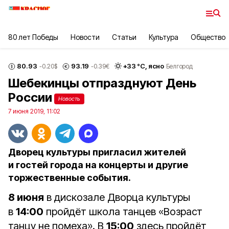
80 лет Победы
Новости
Статьи
Культура
Общество
80.93
93.19
+
33
°С,
ясно
-0.20
$
-0.39
€
Белгород
Шебекинцы отпразднуют День
России
Новость
7 июня 2019, 11:02
Дворец культуры пригласил жителей
и гостей города на концерты и другие
торжественные события.
8 июня
в дискозале Дворца культуры
в
14:00
пройдёт школа танцев «Возраст
танцу не помеха». В
15:00
здесь пройдёт