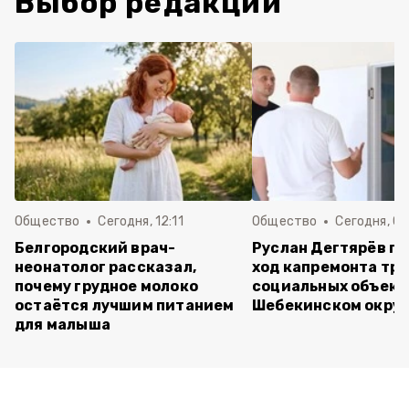
Выбор редакции
Общество
Сегодня, 12:11
Общество
Сегодня, 09
Белгородский врач-
Руслан Дегтярёв п
неонатолог рассказал,
ход капремонта трё
почему грудное молоко
социальных объект
остаётся лучшим питанием
Шебекинском округ
для малыша