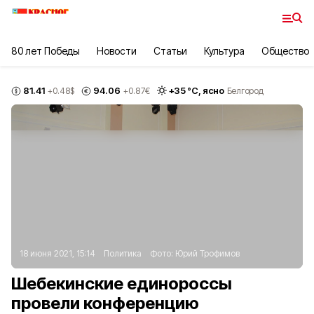
80 лет Победы
Новости
Статьи
Культура
Общество
81.41
94.06
+
35
°С,
ясно
+0.48
$
+0.87
€
Белгород
18 июня 2021, 15:14
Политика
Фото:
Юрий Трофимов
Шебекинские единороссы
провели конференцию