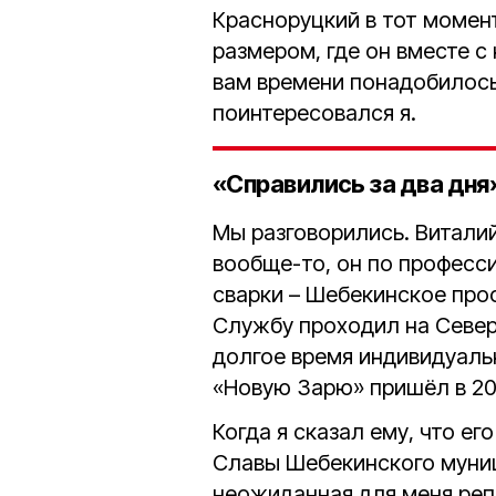
Красноруцкий в тот момент
размером, где он вместе 
вам времени понадобилось
поинтересовался я.
«Справились за два дня»
Мы разговорились. Витали
вообще-то, он по професс
сварки – Шебекинское про
Службу проходил на Север
долгое время индивидуаль
«Новую Зарю» пришёл в 20
Когда я сказал ему, что е
Славы Шебекинского муниц
неожиданная для меня реп