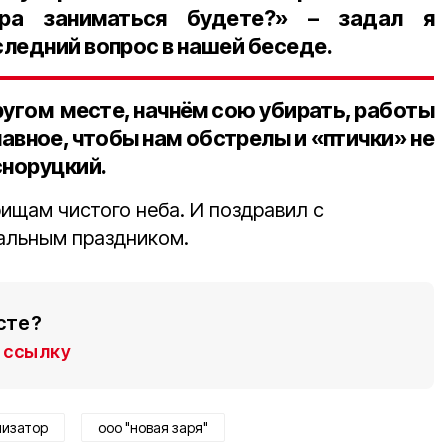
тра заниматься будете?» – задал я
ледний вопрос в нашей беседе.
другом месте, начнём сою убирать, работы
лавное, чтобы нам обстрелы и «птички» не
сноруцкий.
ищам чистого неба. И поздравил с
льным праздником.
сте?
ссылку
низатор
ооо "новая заря"