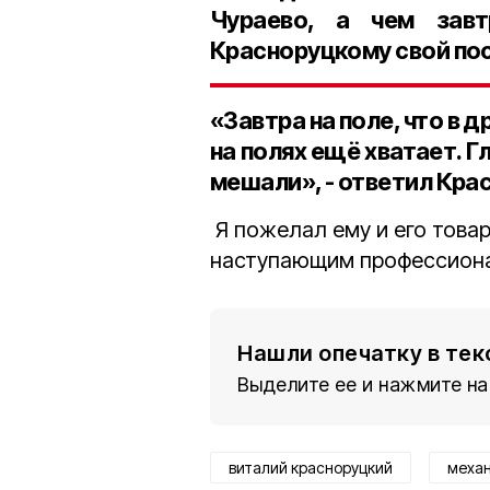
Чураево, а чем зав
Красноруцкому свой пос
«Завтра на поле, что в 
на полях ещё хватает. Г
мешали», - ответил Кра
Я пожелал ему и его товар
наступающим профессиона
Нашли опечатку в тек
Выделите ее и нажмите на
виталий красноруцкий
меха