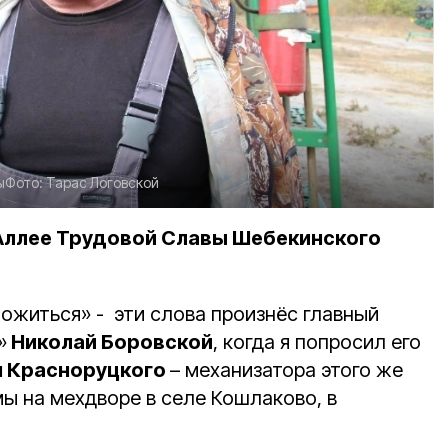
ы
Фото:
Тарас Логовской
Аллее Трудовой Славы Шебекинского
ложиться» - эти слова произнёс главный
»
Николай Боровской
, когда я попросил его
я Красноруцкого
– механизатора этого же
мы на мехдворе в селе Кошлаково, в