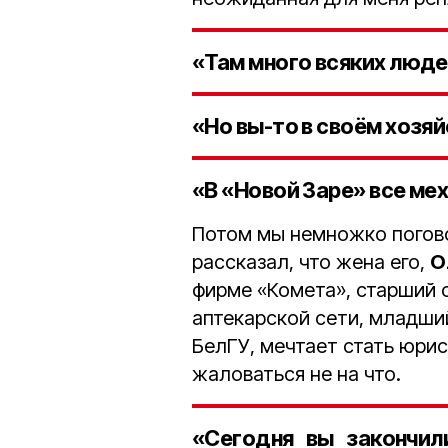
«Там много всяких люд
«Но вы-то в своём хозя
«В «Новой Заре» все ме
Потом мы немножко погово
рассказал, что жена его,
О
фирме «Комета», старший
аптекарской сети, младш
БелГУ, мечтает стать юрист
жаловаться не на что.
«Сегодня вы закончил