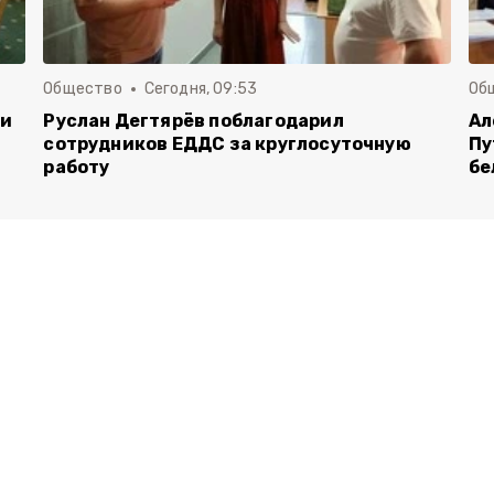
Общество
Сегодня, 09:53
Об
чи
Руслан Дегтярёв поблагодарил
Ал
сотрудников ЕДДС за круглосуточную
Пу
работу
бе