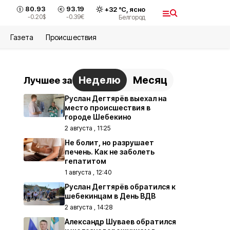
80.93
93.19
+
32
°С,
ясно
-0.20
$
-0.39
€
Белгород
Газета
Происшествия
Неделю
Месяц
Лучшее за
Руслан Дегтярёв выехал на
место происшествия в
городе Шебекино
2 августа , 11:25
Не болит, но разрушает
печень. Как не заболеть
гепатитом
1 августа , 12:40
Руслан Дегтярёв обратился к
шебекинцам в День ВДВ
2 августа , 14:28
Александр Шуваев обратился