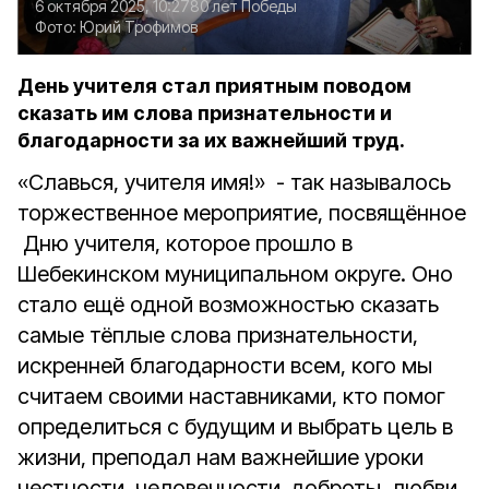
6 октября 2025, 10:27
80 лет Победы
Фото:
Юрий Трофимов
День учителя стал приятным поводом
сказать им слова признательности и
благодарности за их важнейший труд.
«Славься, учителя имя!» - так называлось
торжественное мероприятие, посвящённое
Дню учителя, которое прошло в
Шебекинском муниципальном округе. Оно
стало ещё одной возможностью сказать
самые тёплые слова признательности,
искренней благодарности всем, кого мы
считаем своими наставниками, кто помог
определиться с будущим и выбрать цель в
жизни, преподал нам важнейшие уроки
честности, человечности, доброты, любви