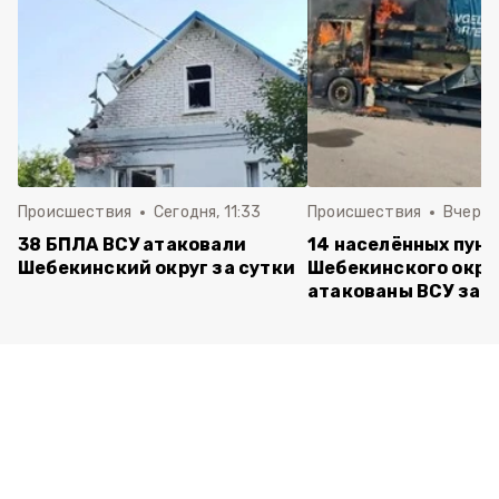
Происшествия
Сегодня, 11:33
Происшествия
Вчера, 
38 БПЛА ВСУ атаковали
14 населённых пун
Шебекинский округ за сутки
Шебекинского окру
атакованы ВСУ за с