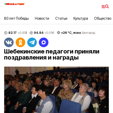
80 лет Победы
Новости
Статьи
Культура
Общество
82.17
94.84
+
26
°С,
ясно
+0.00
$
+0.00
€
Белгород
Шебекинские педагоги приняли
поздравления и награды