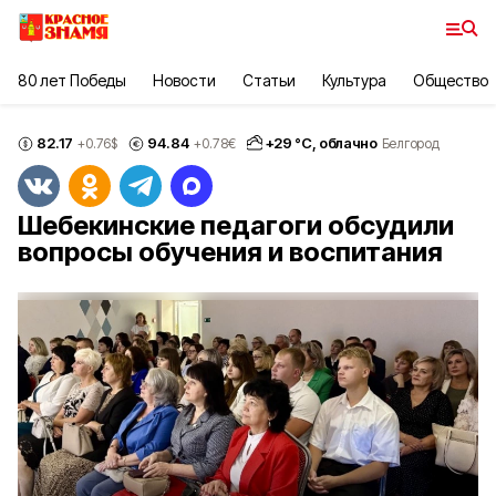
80 лет Победы
Новости
Статьи
Культура
Общество
82.17
94.84
+
29
°С,
облачно
+0.76
$
+0.78
€
Белгород
Шебекинские педагоги обсудили
вопросы обучения и воспитания