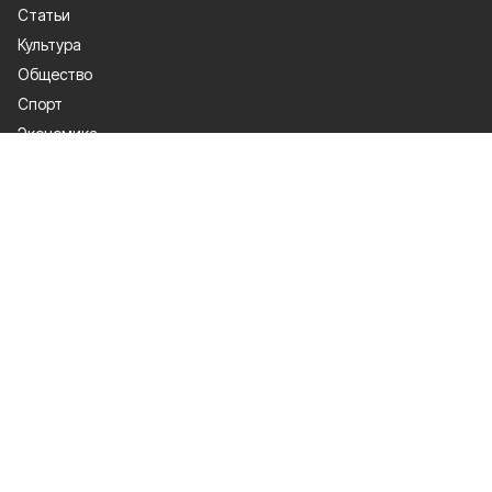
Статьи
Культура
Общество
Спорт
Экономика
Спецпроекты
Политика
Газета
Происшествия
Официальные документы
О проекте
Об издании
Правила использования
Рекламодателям
Политика конфиденциальности