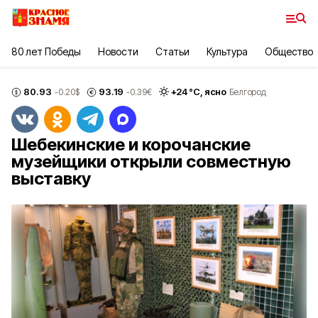
80 лет Победы
Новости
Статьи
Культура
Общество
80.93
93.19
+
24
°С,
ясно
-0.20
$
-0.39
€
Белгород
Шебекинские и корочанские
музейщики открыли совместную
выставку